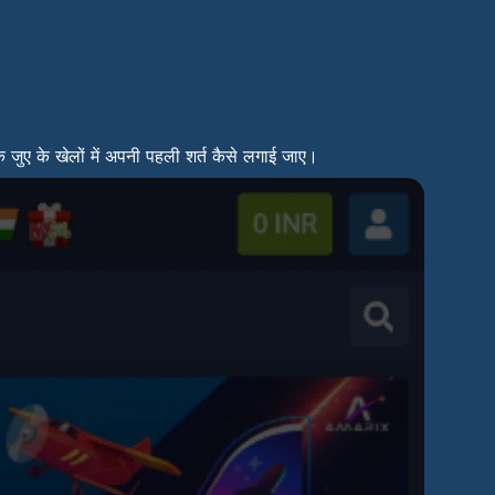
जुए के खेलों में अपनी पहली शर्त कैसे लगाई जाए।