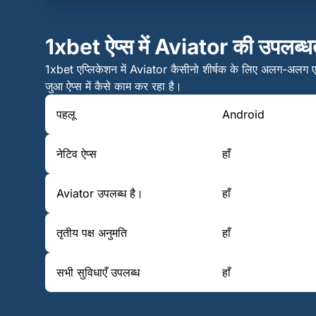
1xbet ऐप्स में Aviator की उपलब्ध
1xbet एप्लिकेशन में Aviator कैसीनो शीर्षक के लिए अलग-अलग एक्
जुआ ऐप्स में कैसे काम कर रहा है।
पहलू
Android
नेटिव ऐप्स
हाँ
Aviator उपलब्ध है।
हाँ
तृतीय पक्ष अनुमति
हाँ
सभी सुविधाएँ उपलब्ध
हाँ