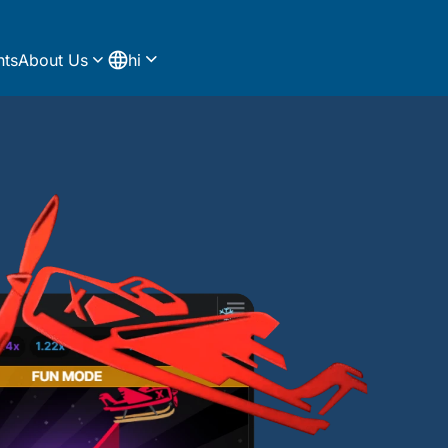
ts
About Us
hi