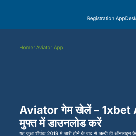
Registration App
Desk
Home
Aviator App
Aviator गेम खेलें – 1xbet
मुफ्त में डाउनलोड करें
यह जुआ शीर्षक 2019 में जारी होने के बाद से जल्दी ही ऑनलाइन कै