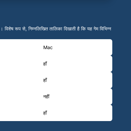
। विशेष रूप से, निम्नलिखित तालिका दिखाती है कि यह गेम विभिन्न
Mac
हाँ
हाँ
नहीं
हाँ