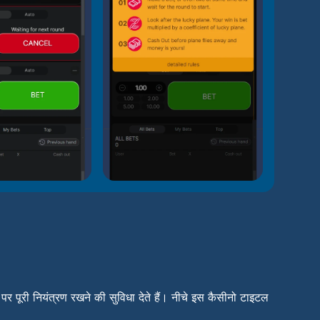
र पूरी नियंत्रण रखने की सुविधा देते हैं। नीचे इस कैसीनो टाइटल