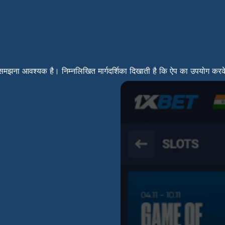
समझना आवश्यक है। निम्नलिखित मार्गदर्शिका दिखाती है कि ऐप का उपयोग करके 