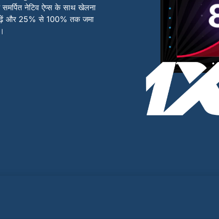
ं समर्पित नेटिव ऐप्स के साथ खेलना
ा पढ़ें और 25% से 100% तक जमा
ं।