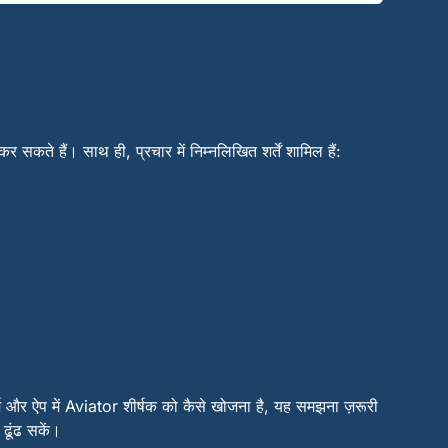
र सकते हैं। साथ ही, प्रचार में निम्नलिखित शर्तें शामिल हैं:
 और ऐप में Aviator शीर्षक को कैसे खोजना है, यह समझना ज़रूरी
 ढूंढ सकें।