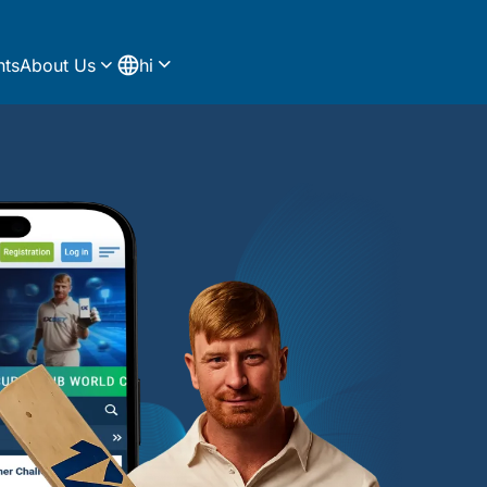
ts
About Us
hi