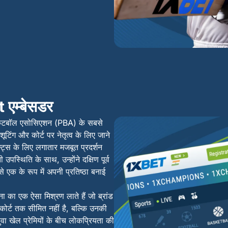
t एम्बेसडर
स्केटबॉल एसोसिएशन (PBA) के सबसे
ूटिंग और कोर्ट पर नेतृत्व के लिए जाने
ल्ट्स के लिए लगातार मजबूत प्रदर्शन
उपस्थिति के साथ, उन्होंने दक्षिण पूर्व
े एक के रूप में अपनी प्रतिष्ठा बनाई
ा का एक ऐसा मिश्रण लाते हैं जो ब्रांड
कोर्ट तक सीमित नहीं है, बल्कि उनकी
वा खेल प्रेमियों के बीच लोकप्रियता की