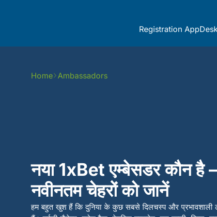
Registration App
Desk
Home
Ambassadors
नया 1xBet एम्बेसडर कौन है – 
नवीनतम चेहरों को जानें
हम बहुत खुश हैं कि दुनिया के कुछ सबसे दिलचस्प और प्रभावशाली 