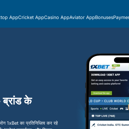
top App
Cricket App
Casino App
Aviator App
Bonuses
Paymen
ब्रांड के
लोग 1xBet का प्रतिनिधित्व कर रहे