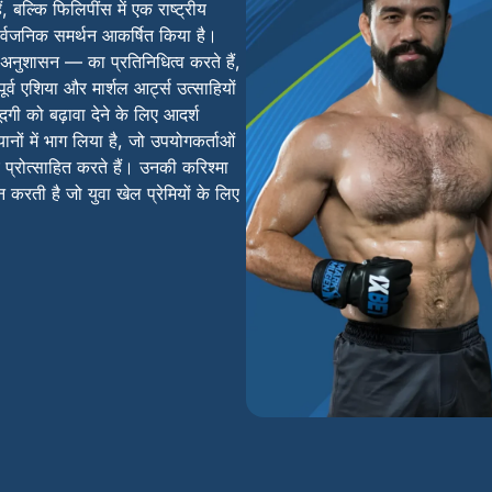
बल्कि फिलिपींस में एक राष्ट्रीय
र्वजनिक समर्थन आकर्षित किया है।
और अनुशासन — का प्रतिनिधित्व करते हैं,
 पूर्व एशिया और मार्शल आर्ट्स उत्साहियों
दगी को बढ़ावा देने के लिए आदर्श
नों में भाग लिया है, जो उपयोगकर्ताओं
ए प्रोत्साहित करते हैं। उनकी करिश्मा
करती है जो युवा खेल प्रेमियों के लिए