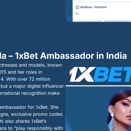
la – 1xBet Ambassador in India
actresses and models, known
015 and her roles in
. With over 72 million
 but a major digital influencer.
ernational recognition make
 ambassador for 1xBet. She
igns, exclusive promo codes
i also shares 1xBet’s
ns to “play responsibly with