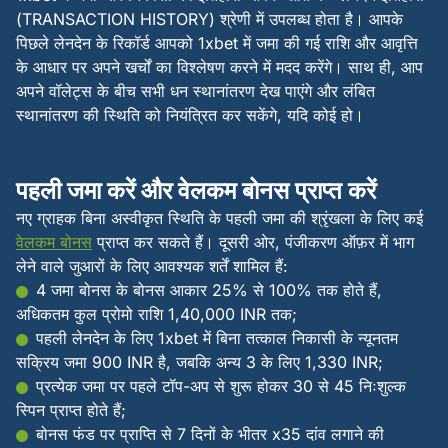
(TRANSACTION HISTORY) श्रेणी में उपलब्ध होता है। आपके
पिछले लेनदेन के रिकॉर्ड आपको 1xbet में जमा की गई राशि और आवृत्ति
के आधार पर अपने खर्चों का विश्लेषण करने में मदद करेंगे। साथ ही, आप
अपने वॉलेट्स के बीच सभी धन स्थानांतरण देख पाएंगे और लंबित
स्थानांतरण की स्थिति को नियंत्रित कर सकेंगे, यदि कोई हो।
पहली जमा करें और वेलकम बोनस प्राप्त करें
नए ग्राहक बिना अस्वीकृत स्थिति के पहली जमा की श्रृंखला के लिए कई
वेलकम बोनस
प्राप्त कर सकते हैं। दूसरी ओर, पंजीकरण ऑफ़र में भाग
लेने वाले जुआरों के लिए आवश्यक शर्तें शामिल हैं:
4 जमा बोनस के बोनस आकार 25% से 100% तक होते हैं,
अधिकतम कुल प्रोमो राशि 1,40,000 INR तक;
पहली लेनदेन के लिए 1xbet में बिना तत्काल निकासी के न्यूनतम
सक्रिय जमा 900 INR है, जबकि अन्य 3 के लिए 1,330 INR;
प्रत्येक जमा पर पहले टॉप-अप से शुरू होकर 30 से 45 निःशुल्क
स्पिन प्राप्त होते हैं;
बोनस फंड पर प्राप्ति से 7 दिनों के भीतर x35 दांव लगाने की