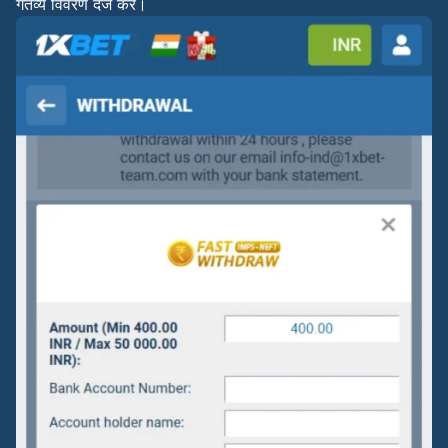
गंतव्य विवरण दर्ज करें।