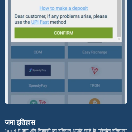
जमा इतिहास
1xbet में जमा और निकासी का इतिहास आपके खाते के “लेनदेन इतिहास”