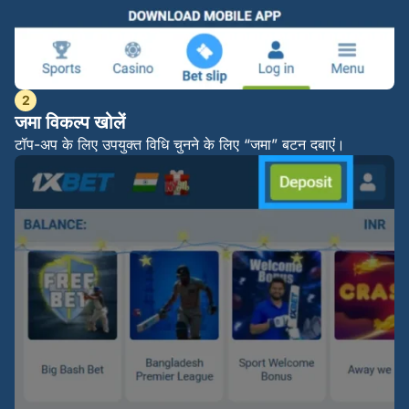
2
जमा विकल्प खोलें
टॉप-अप के लिए उपयुक्त विधि चुनने के लिए “जमा” बटन दबाएं।