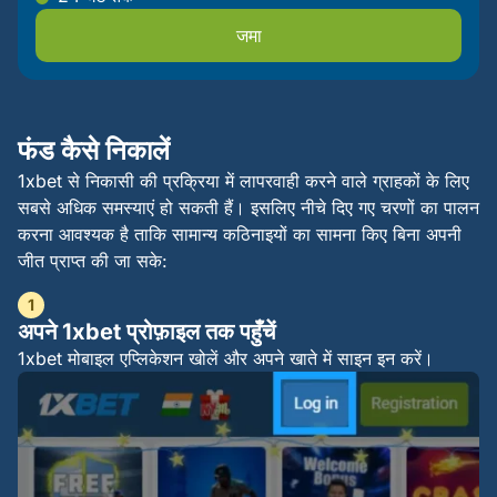
जमा
फंड कैसे निकालें
1xbet से निकासी की प्रक्रिया में लापरवाही करने वाले ग्राहकों के लिए
सबसे अधिक समस्याएं हो सकती हैं। इसलिए नीचे दिए गए चरणों का पालन
करना आवश्यक है ताकि सामान्य कठिनाइयों का सामना किए बिना अपनी
जीत प्राप्त की जा सके:
1
अपने 1xbet प्रोफ़ाइल तक पहुँचें
1xbet मोबाइल एप्लिकेशन खोलें और अपने खाते में साइन इन करें।