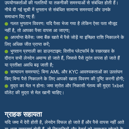
उपयोगकर्ताओं की गलतियों या तकनीकी समस्याओं से संबंधित होती हैं।
नीचे दी गई सूची में भुगतान से संबंधित सामान्य समस्याएं और उनके
समाधान दिए गए हैं:
गलत भुगतान विवरण: यदि पैसा भेजा गया है लेकिन ऐसा पता मौजूद
नहीं है, तो आपका पैसा वापस आ जाएगा;
अपर्याप्त बैलेंस: जमा बैंक खाते में पैसे जोड़ें या इच्छित राशि निकालने के
लिए अधिक जीत प्राप्त करें;
भुगतान प्रणाली का डाउनटाइम: वित्तीय प्लेटफॉर्म के रखरखाव के
दौरान सभी लेनदेन अमान्य हो जाते हैं, जिससे पैसे तुरंत वापस हो जाते हैं
या प्रतीक्षा अवधि बढ़ जाती है;
सत्यापन समस्याएं: बिना AML और KYC आवश्यकताओं का उल्लंघन
किए बिना पैसे निकालने के लिए आपको खाता विवरण की पुष्टि करनी होगी;
मुद्रा का मेल न होना: जमा स्रोत और निकासी गंतव्य की मुद्रा 1xbet
वॉलेट की मुद्रा से मेल खानी चाहिए।
ग्राहक सहायता
यदि जमा में देरी होती है, लेनदेन विफल हो जाते हैं और पैसे वापस नहीं आते
या अन्य समस्याएं होती हैं, तो खिलाड़ियों और बेटर्स को समाधान खोजने के