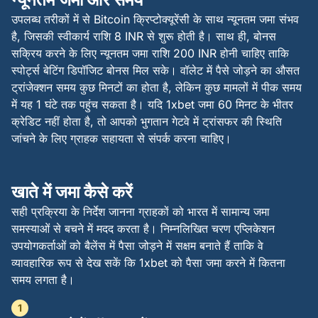
उपलब्ध तरीकों में से Bitcoin क्रिप्टोक्यूरेंसी के साथ न्यूनतम जमा संभव
है, जिसकी स्वीकार्य राशि 8 INR से शुरू होती है। साथ ही, बोनस
सक्रिय करने के लिए न्यूनतम जमा राशि 200 INR होनी चाहिए ताकि
स्पोर्ट्स बेटिंग डिपॉजिट बोनस मिल सके। वॉलेट में पैसे जोड़ने का औसत
ट्रांजेक्शन समय कुछ मिनटों का होता है, लेकिन कुछ मामलों में पीक समय
में यह 1 घंटे तक पहुंच सकता है। यदि 1xbet जमा 60 मिनट के भीतर
क्रेडिट नहीं होता है, तो आपको भुगतान गेटवे में ट्रांसफर की स्थिति
जांचने के लिए ग्राहक सहायता से संपर्क करना चाहिए।
खाते में जमा कैसे करें
सही प्रक्रिया के निर्देश जानना ग्राहकों को भारत में सामान्य जमा
समस्याओं से बचने में मदद करता है। निम्नलिखित चरण एप्लिकेशन
उपयोगकर्ताओं को बैलेंस में पैसा जोड़ने में सक्षम बनाते हैं ताकि वे
व्यावहारिक रूप से देख सकें कि 1xbet को पैसा जमा करने में कितना
समय लगता है।
1