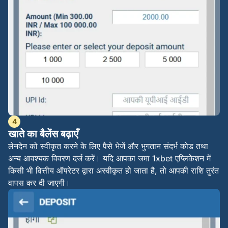
4
खाते का बैलेंस बढ़ाएँ
लेनदेन को स्वीकृत करने के लिए पैसे भेजें और भुगतान संदर्भ कोड तथा
अन्य आवश्यक विवरण दर्ज करें। यदि आपका जमा 1xbet एप्लिकेशन में
किसी भी वित्तीय ऑपरेटर द्वारा अस्वीकृत हो जाता है, तो आपकी राशि तुरंत
वापस कर दी जाएगी।