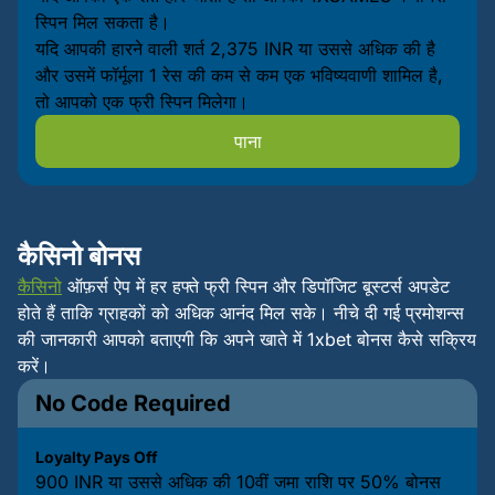
स्पिन मिल सकता है।
यदि आपकी हारने वाली शर्त 2,375 INR या उससे अधिक की है
और उसमें फॉर्मूला 1 रेस की कम से कम एक भविष्यवाणी शामिल है,
तो आपको एक फ्री स्पिन मिलेगा।
पाना
कैसिनो बोनस
कैसिनो
ऑफ़र्स ऐप में हर हफ्ते फ्री स्पिन और डिपॉजिट बूस्टर्स अपडेट
होते हैं ताकि ग्राहकों को अधिक आनंद मिल सके। नीचे दी गई प्रमोशन्स
की जानकारी आपको बताएगी कि अपने खाते में 1xbet बोनस कैसे सक्रिय
करें।
No Code Required
Loyalty Pays Off
900 INR या उससे अधिक की 10वीं जमा राशि पर 50% बोनस