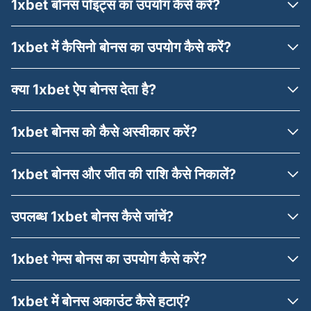
1xbet बोनस पॉइंट्स का उपयोग कैसे करें?
1xbet में कैसिनो बोनस का उपयोग कैसे करें?
क्या 1xbet ऐप बोनस देता है?
1xbet बोनस को कैसे अस्वीकार करें?
1xbet बोनस और जीत की राशि कैसे निकालें?
उपलब्ध 1xbet बोनस कैसे जांचें?
1xbet गेम्स बोनस का उपयोग कैसे करें?
1xbet में बोनस अकाउंट कैसे हटाएं?