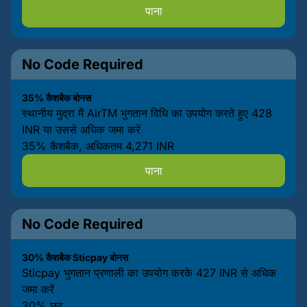
पाना
No Code Required
35% कैशबैक बोनस
स्थानीय मुद्रा में AirTM भुगतान विधि का उपयोग करते हुए 428
INR या उससे अधिक जमा करें
35% कैशबैक, अधिकतम 4,271 INR
पाना
No Code Required
30% कैशबैक Sticpay बोनस
Sticpay भुगतान प्रणाली का उपयोग करके 427 INR से अधिक
जमा करें
30% छूट