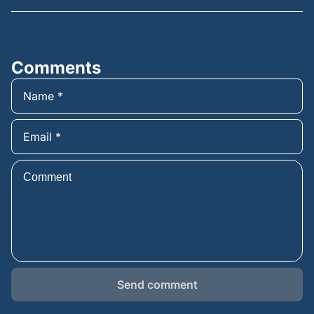
Comments
Send comment