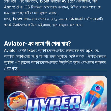
তৈরি করে। এই পদ্ধতিতে, 1xbet অ্যাপের Aviator খেলোয়াড়রা, যাঁরা
Android বা iOS ডিভাইসে ডাউনলোড করেছেন, নিশ্চিত থাকতে পারেন যে
সকল অংশগ্রহণকারীর সমান সুযোগ রয়েছে।
সাথে, 1xbet সংস্করণের গেমের জন্য সন্দেহজনক পূর্বাভাসকারী সফটওয়্যারগুলি
প্রায়ই ইনস্টলেশন ফাইলে ভাইরাসসহ প্রতারণামূলক হতে পারে।
Aviator-এর মতো কী খেলা যায়?
Aviator গেমটি 1xbet অ্যাপ্লিকেশনগুলোতে ডাউনলোড করা apk এবং
অন্যান্য অ্যাপগুলোর মধ্যে আপনার জন্য শুধুমাত্র একটি অপশন। উদাহরণস্বরূপ,
জুয়াড়িরা এই ব্র্যান্ডের অ্যাপ্লিকেশনগুলোতে নিম্নলিখিত ক্র্যাশ গেমগুলোর অ্যাক্সেস
পেতে পারে: