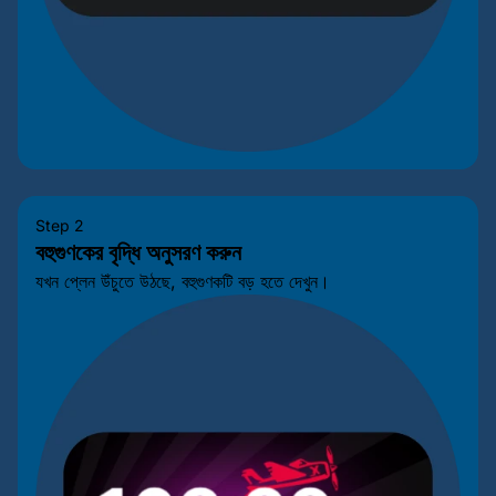
Step 2
বহুগুণকের বৃদ্ধি অনুসরণ করুন
যখন প্লেন উঁচুতে উঠছে, বহুগুণকটি বড় হতে দেখুন।