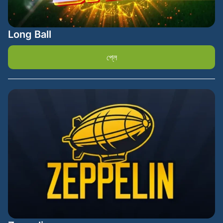
Long Ball
প্লে