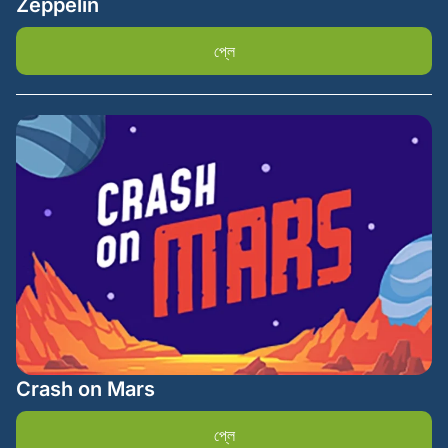
Zeppelin
প্লে
Crash on Mars
প্লে