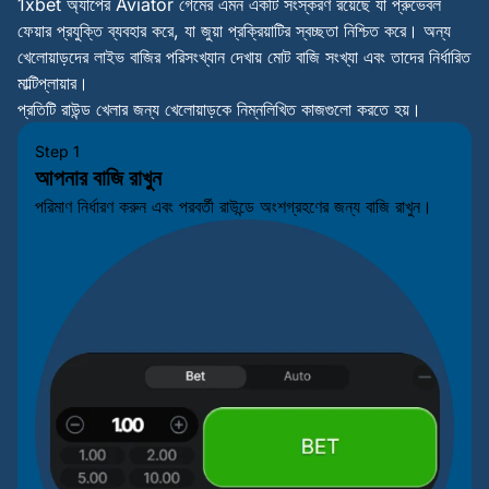
1xbet অ্যাপের Aviator গেমের এমন একটি সংস্করণ রয়েছে যা প্রুভেবল
ফেয়ার প্রযুক্তি ব্যবহার করে, যা জুয়া প্রক্রিয়াটির স্বচ্ছতা নিশ্চিত করে। অন্য
খেলোয়াড়দের লাইভ বাজির পরিসংখ্যান দেখায় মোট বাজি সংখ্যা এবং তাদের নির্ধারিত
মাল্টিপ্লায়ার।
প্রতিটি রাউন্ড খেলার জন্য খেলোয়াড়কে নিম্নলিখিত কাজগুলো করতে হয়।
Step 1
আপনার বাজি রাখুন
পরিমাণ নির্ধারণ করুন এবং পরবর্তী রাউন্ডে অংশগ্রহণের জন্য বাজি রাখুন।