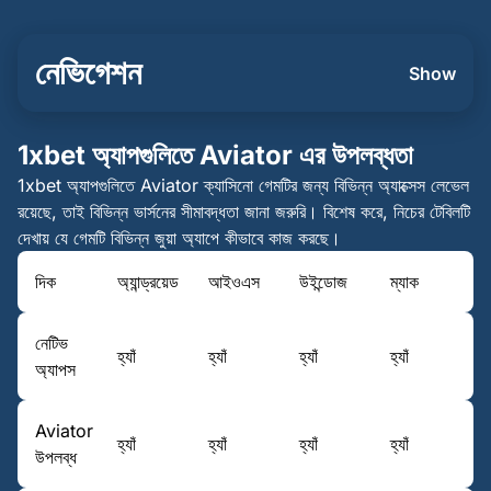
নেভিগেশন
Show
1xbet অ্যাপগুলিতে Aviator এর উপলব্ধতা
1xbet অ্যাপগুলিতে Aviator ক্যাসিনো গেমটির জন্য বিভিন্ন অ্যাক্সেস লেভেল
রয়েছে, তাই বিভিন্ন ভার্সনের সীমাবদ্ধতা জানা জরুরি। বিশেষ করে, নিচের টেবিলটি
দেখায় যে গেমটি বিভিন্ন জুয়া অ্যাপে কীভাবে কাজ করছে।
দিক
অ্যান্ড্রয়েড
আইওএস
উইন্ডোজ
ম্যাক
নেটিভ
হ্যাঁ
হ্যাঁ
হ্যাঁ
হ্যাঁ
অ্যাপস
Aviator
হ্যাঁ
হ্যাঁ
হ্যাঁ
হ্যাঁ
উপলব্ধ