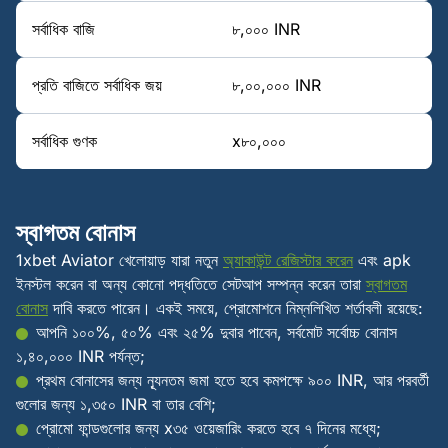
সর্বাধিক বাজি
৮,০০০ INR
প্রতি বাজিতে সর্বাধিক জয়
৮,০০,০০০ INR
সর্বাধিক গুণক
x৮০,০০০
স্বাগতম বোনাস
1xbet Aviator খেলোয়াড় যারা নতুন
অ্যাকাউন্ট রেজিস্টার করেন
এবং apk
ইনস্টল করেন বা অন্য কোনো পদ্ধতিতে সেটআপ সম্পন্ন করেন তারা
স্বাগতম
বোনাস
দাবি করতে পারেন। একই সময়ে, প্রোমোশনে নিম্নলিখিত শর্তাবলী রয়েছে:
আপনি ১০০%, ৫০% এবং ২৫% দুবার পাবেন, সর্বমোট সর্বোচ্চ বোনাস
১,৪০,০০০ INR পর্যন্ত;
প্রথম বোনাসের জন্য ন্যূনতম জমা হতে হবে কমপক্ষে ৯০০ INR, আর পরবর্তী
গুলোর জন্য ১,৩৫০ INR বা তার বেশি;
প্রোমো ফান্ডগুলোর জন্য x৩৫ ওয়েজারিং করতে হবে ৭ দিনের মধ্যে;