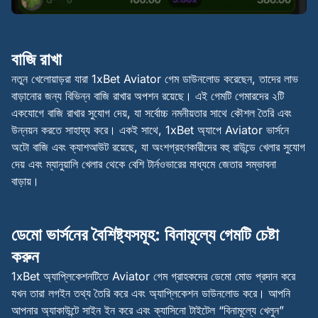
বাজি রাখা
নতুন খেলোয়াড়রা যারা 1xBet Aviator গেম ডাউনলোড করেছেন, তাদের লাভ
বাড়ানোর জন্য বিভিন্ন বাজি রাখার অপশন রয়েছে। এই গেমটি গেমারদের ২টি
একযোগে বাজি রাখার সুযোগ দেয়, যা সর্বোচ্চ নমনীয়তার সাথে কৌশল তৈরি এবং
উন্নয়ন করতে সাহায্য করে। একই সাথে, 1xBet অ্যাপে Aviator ভার্সনে
অটো বাজি এবং ক্যাশআউট রয়েছে, যা অংশগ্রহণকারীদের বহু রাউন্ডে খেলার সুযোগ
দেয় এবং ম্যানুয়ালি খেলার থেকে বেশি টার্নওভারের মাধ্যমে জেতার সম্ভাবনা
বাড়ায়।
ডেমো ভার্সনের বৈশিষ্ট্যসমূহ: বিনামূল্যে গেমটি চেষ্টা
করুন
1xBet অ্যাপ্লিকেশনটিতে Aviator গেম গ্রাহকদের ডেমো মোড প্রদান করে
যখন তারা লগইন তথ্য তৈরি করে এবং অ্যাপ্লিকেশন ডাউনলোড করে। আপনি
আপনার অ্যাকাউন্টে সাইন ইন করে এবং ক্যাসিনো টাইটেল “বিনামূল্যে খেলুন”