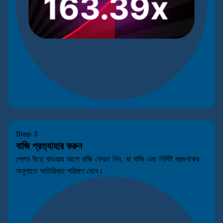
Step 3
বাজি প্রত্যাহার করুন
প্লেন উড়ে যাওয়ার আগে বাজি ফেরত নিন, যা বাজি এবং নির্দিষ্ট বহুগুণকের
অনুপাতে অতিরিক্ত পরিমাণ দেবে।