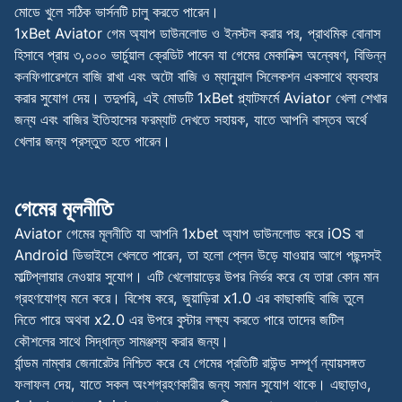
মোডে খুলে সঠিক ভার্সনটি চালু করতে পারেন।
1xBet Aviator গেম অ্যাপ ডাউনলোড ও ইনস্টল করার পর, প্রাথমিক বোনাস
হিসাবে প্রায় ৩,০০০ ভার্চুয়াল ক্রেডিট পাবেন যা গেমের মেকানিক্স অন্বেষণ, বিভিন্ন
কনফিগারেশনে বাজি রাখা এবং অটো বাজি ও ম্যানুয়াল সিলেকশন একসাথে ব্যবহার
করার সুযোগ দেয়। তদুপরি, এই মোডটি 1xBet প্ল্যাটফর্মে Aviator খেলা শেখার
জন্য এবং বাজির ইতিহাসের ফরম্যাট দেখতে সহায়ক, যাতে আপনি বাস্তব অর্থে
খেলার জন্য প্রস্তুত হতে পারেন।
গেমের মূলনীতি
Aviator গেমের মূলনীতি যা আপনি 1xbet অ্যাপ ডাউনলোড করে iOS বা
Android ডিভাইসে খেলতে পারেন, তা হলো প্লেন উড়ে যাওয়ার আগে পছন্দসই
মাল্টিপ্লায়ার নেওয়ার সুযোগ। এটি খেলোয়াড়ের উপর নির্ভর করে যে তারা কোন মান
গ্রহণযোগ্য মনে করে। বিশেষ করে, জুয়াড়িরা x1.0 এর কাছাকাছি বাজি তুলে
নিতে পারে অথবা x2.0 এর উপরে বুস্টার লক্ষ্য করতে পারে তাদের জটিল
কৌশলের সাথে সিদ্ধান্ত সামঞ্জস্য করার জন্য।
র্যান্ডম নাম্বার জেনারেটর নিশ্চিত করে যে গেমের প্রতিটি রাউন্ড সম্পূর্ণ ন্যায়সঙ্গত
ফলাফল দেয়, যাতে সকল অংশগ্রহণকারীর জন্য সমান সুযোগ থাকে। এছাড়াও,