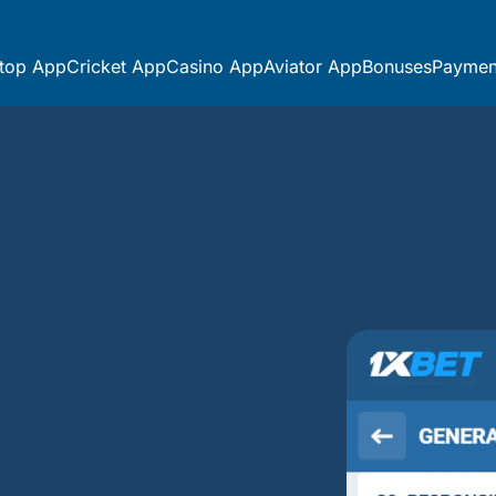
top App
Cricket App
Casino App
Aviator App
Bonuses
Paymen