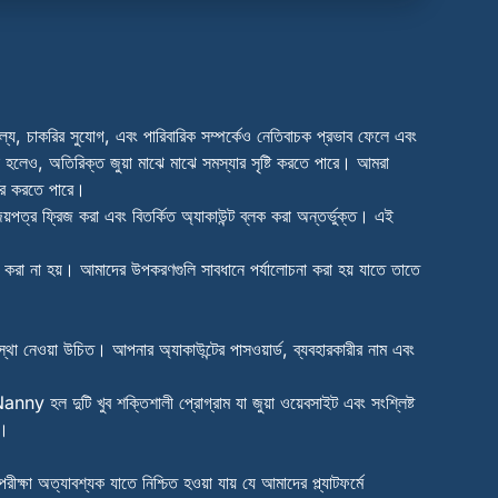
াফল্য, চাকরির সুযোগ, এবং পারিবারিক সম্পর্কেও নেতিবাচক প্রভাব ফেলে এবং
হলেও, অতিরিক্ত জুয়া মাঝে মাঝে সমস্যার সৃষ্টি করতে পারে। আমরা
্ভর করতে পারে।
 জয়পত্র ফ্রিজ করা এবং বিতর্কিত অ্যাকাউন্ট ব্লক করা অন্তর্ভুক্ত। এই
ষ্য করা না হয়। আমাদের উপকরণগুলি সাবধানে পর্যালোচনা করা হয় যাতে তাতে
থা নেওয়া উচিত। আপনার অ্যাকাউন্টের পাসওয়ার্ড, ব্যবহারকারীর নাম এবং
ny হল দুটি খুব শক্তিশালী প্রোগ্রাম যা জুয়া ওয়েবসাইট এবং সংশ্লিষ্ট
ন।
ষা অত্যাবশ্যক যাতে নিশ্চিত হওয়া যায় যে আমাদের প্ল্যাটফর্মে