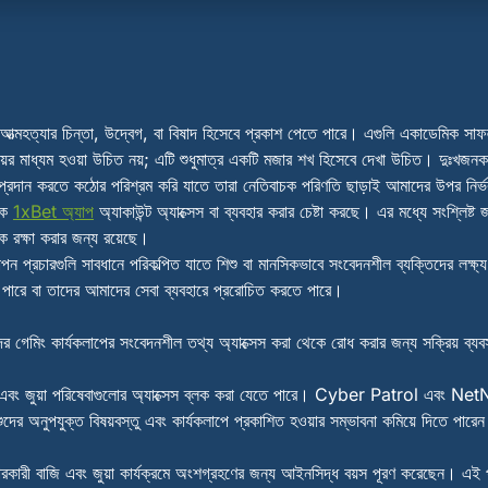
ং এটি আত্মহত্যার চিন্তা, উদ্বেগ, বা বিষাদ হিসেবে প্রকাশ পেতে পারে। এগুলি একাডেমিক স
র মাধ্যম হওয়া উচিত নয়; এটি শুধুমাত্র একটি মজার শখ হিসেবে দেখা উচিত। দুঃখজনক 
 প্রদান করতে কঠোর পরিশ্রম করি যাতে তারা নেতিবাচক পরিণতি ছাড়াই আমাদের উপর নির
ালক
1xBet অ্যাপ
অ্যাকাউন্ট অ্যাক্সেস বা ব্যবহার করার চেষ্টা করছে। এর মধ্যে সংশ্লিষ্ট
কে রক্ষা করার জন্য রয়েছে।
ঞাপন প্রচারগুলি সাবধানে পরিকল্পিত যাতে শিশু বা মানসিকভাবে সংবেদনশীল ব্যক্তিদের লক্
ে পারে বা তাদের আমাদের সেবা ব্যবহারে প্ররোচিত করতে পারে।
গেমিং কার্যকলাপের সংবেদনশীল তথ্য অ্যাক্সেস করা থেকে রোধ করার জন্য সক্রিয় ব্যবস্
নো এবং জুয়া পরিষেবাগুলোর অ্যাক্সেস ব্লক করা যেতে পারে। Cyber Patrol এবং NetNan
ের অনুপযুক্ত বিষয়বস্তু এবং কার্যকলাপে প্রকাশিত হওয়ার সম্ভাবনা কমিয়ে দিতে পারে
কারী বাজি এবং জুয়া কার্যক্রমে অংশগ্রহণের জন্য আইনসিদ্ধ বয়স পূরণ করেছেন। এই পরীক্