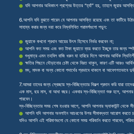
যদি আপনার অধিকাংশ প্রশ্নের উত্তর “হ্যাঁ” হয়, তাহলে জুয়ার আসক্তির 
6.আপনি যদি বুঝতে পারেন যে আপনার আসক্তি রয়েছে এবং তা কাটিয়ে উঠা
সাহায্য করার জন্য দয়া করে নিম্নলিখিত পরামর্শগুলো পড়ুন:
জুয়াকে কখনো প্রধান আয়ের উৎস হিসেবে নির্ভর করবেন না;
আপনি কত সময় এবং কত টাকা জুয়াতে ব্যয় করতে ইচ্ছুক তার জন্য স্পষ্ট
শুধুমাত্র এমন তহবিল বাজি ধরুন যা হারিয়ে দিলে আপনার আর্থিক স্থিতিশ
ক্ষতির পিছনে দৌড়ানোর চেষ্টা থেকে বিরত থাকুন, কারণ এটি আরও আর্থিক
মদ, মাদক বা অন্য কোনো পদার্থের প্রভাবে থাকলে বা আবেগগতভাবে দুর্বল
7.আমরা তাদের জন্য স্বেচ্ছায় স্ব-বিচ্ছিন্নতার বিকল্প প্রদান করি যারা তা
এক মাস, ছয় মাস, বা আধা বছর। একবার স্ব-বিচ্ছিন্নতা শুরু হলে, আপনার অ্
পারবেন।
স্ব-বিচ্ছিন্নতার সময় শেষ হওয়ার আগে, আপনি আপনার অ্যাকাউন্ট থেকে সী
আপনি যদি আপনার অনলাইন আচরণের উপর সীমাবদ্ধতা আরোপ করতে চ
যদিও আপনি এই পরিমাণগুলো যে কোনো সময় পরিবর্তন করতে পারবেন, পরিবর্