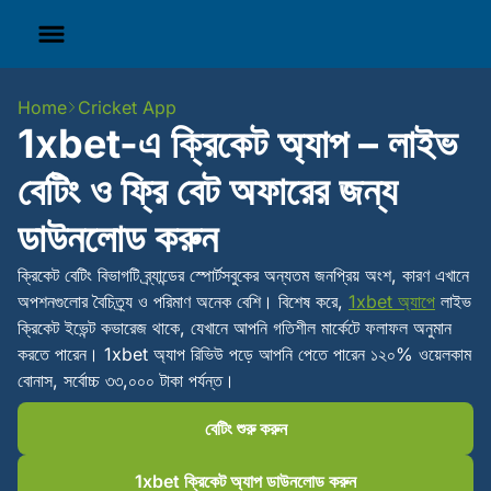
Home
Cricket App
1xbet-এ ক্রিকেট অ্যাপ – লাইভ
বেটিং ও ফ্রি বেট অফারের জন্য
ডাউনলোড করুন
ক্রিকেট বেটিং বিভাগটি ব্র্যান্ডের স্পোর্টসবুকের অন্যতম জনপ্রিয় অংশ, কারণ এখানে
অপশনগুলোর বৈচিত্র্য ও পরিমাণ অনেক বেশি। বিশেষ করে,
1xbet অ্যাপে
লাইভ
ক্রিকেট ইভেন্ট কভারেজ থাকে, যেখানে আপনি গতিশীল মার্কেটে ফলাফল অনুমান
করতে পারেন। 1xbet অ্যাপ রিভিউ পড়ে আপনি পেতে পারেন ১২০% ওয়েলকাম
বোনাস, সর্বোচ্চ ৩৩,০০০ টাকা পর্যন্ত।
বেটিং শুরু করুন
1xbet ক্রিকেট অ্যাপ ডাউনলোড করুন