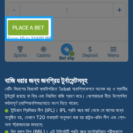
বাজি ধরার জন্য জনপ্রিয় টুর্নামেন্টসমূহ
বেটিং বিভাগের ক্রিকেট ক্যাটাগরিতে 1xbet অ্যাপ্লিকেশনে অনেক বড় ও স্থানীয়
টুর্নামেন্ট রয়েছে যা ফ্রি এবং নিয়মিত বাজি গ্রহণ করে। খেলোয়াড়রা নীচে উল্লেখিত
মর্যাদাপূর্ণ চ্যাম্পিয়নশিপগুলোতে অংশ নিতে পারেন:
ইন্ডিয়ান প্রিমিয়ার লীগ (IPL)। IPL প্রতি বছর মার্চ থেকে মে মাসের মধ্যে
অনুষ্ঠিত হয়, যেখানে T20 ফরম্যাট অনুসরণ করা হয় রাউন্ড-রবিন লীগ এবং প্লে-
অফ স্ট্রাকচারের মাধ্যমে;
বিগ ব্যাশ লিগ (BBL)। এই টুর্নামেন্টটি প্রতি বছর অস্ট্রেলিয়ান গ্রীষ্মকালে