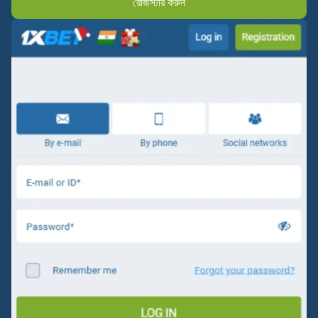
রেজিস্টার করুন