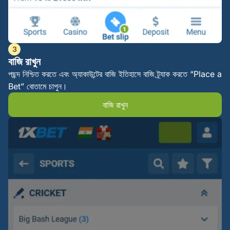
3
বাজি রাখুন
পছন্দ নিশ্চিত করতে এবং অ্যাকাউন্টের বাজি ইতিহাসে বাজি ট্র্যাক করতে “Place a
Bet” বোতামে চাপুন।
বাজি রাখুন