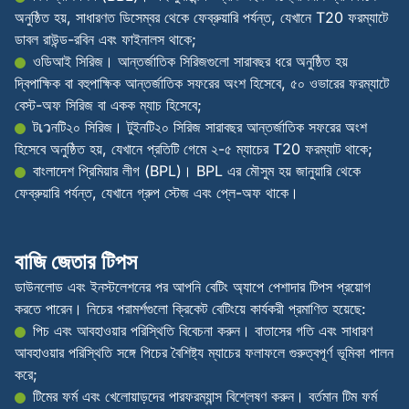
অনুষ্ঠিত হয়, সাধারণত ডিসেম্বর থেকে ফেব্রুয়ারি পর্যন্ত, যেখানে T20 ফরম্যাটে
ডাবল রাউন্ড-রবিন এবং ফাইনালস থাকে;
ওডিআই সিরিজ। আন্তর্জাতিক সিরিজগুলো সারাবছর ধরে অনুষ্ঠিত হয়
দ্বিপাক্ষিক বা বহুপাক্ষিক আন্তর্জাতিক সফরের অংশ হিসেবে, ৫০ ওভারের ফরম্যাটে
বেস্ট-অফ সিরিজ বা একক ম্যাচ হিসেবে;
টเวনটি২০ সিরিজ। টুইনটি২০ সিরিজ সারাবছর আন্তর্জাতিক সফরের অংশ
হিসেবে অনুষ্ঠিত হয়, যেখানে প্রতিটি গেমে ২-৫ ম্যাচের T20 ফরম্যাট থাকে;
বাংলাদেশ প্রিমিয়ার লীগ (BPL)। BPL এর মৌসুম হয় জানুয়ারি থেকে
ফেব্রুয়ারি পর্যন্ত, যেখানে গ্রুপ স্টেজ এবং প্লে-অফ থাকে।
বাজি জেতার টিপস
ডাউনলোড এবং ইনস্টলেশনের পর আপনি বেটিং অ্যাপে পেশাদার টিপস প্রয়োগ
করতে পারেন। নিচের পরামর্শগুলো ক্রিকেট বেটিংয়ে কার্যকরী প্রমাণিত হয়েছে:
পিচ এবং আবহাওয়ার পরিস্থিতি বিবেচনা করুন। বাতাসের গতি এবং সাধারণ
আবহাওয়ার পরিস্থিতি সঙ্গে পিচের বৈশিষ্ট্য ম্যাচের ফলাফলে গুরুত্বপূর্ণ ভূমিকা পালন
করে;
টিমের ফর্ম এবং খেলোয়াড়দের পারফরম্যান্স বিশ্লেষণ করুন। বর্তমান টিম ফর্ম