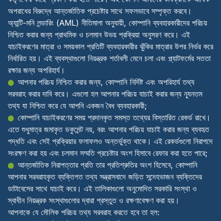
অপরাধের বিরুদ্ধে আন্তর্জাতিক প্রচেষ্টার সাথে সফলভাবে সম্পৃক্ত করবে।
অ্যান্টি-মনি লন্ডারিং (AML) নীতিমালা অনুযায়ী, কোম্পানি ব্যবহারকারীদের পরিচয়
নিশ্চিত করার জন্য প্রাথমিক ও চলমান উভয় প্রক্রিয়া অনুসরণ করে। এই
যাচাইকরণের মাত্রা ও সময়কাল প্রতিটি ব্যবহারকারীর ঝুঁকির মাত্রার উপর নির্ভর করে
নির্ধারিত হয়। এই ব্যবস্থাগুলো নিয়ন্ত্রক শর্তাবলী মেনে চলা এবং প্ল্যাটফর্মের সততা
রক্ষার জন্য অপরিহার্য।
আপনার পরিচয় নিশ্চিত করার জন্য, কোম্পানি নির্দিষ্ট এবং অপরিহার্য তথ্য
সরবরাহ করার দাবি করে। এগুলো হল আপনার পরিচয় যাচাই করার জন্য ন্যূনতম
তথ্য যা নিশ্চিত করে যে আপনি একজন বৈধ ব্যবহারকারী;
কোম্পানি যাচাইকরণের সময় প্রদানকৃত সমস্ত তথ্যের বিস্তারিত রেকর্ড রাখে।
এতে শুধুমাত্র জমাকৃত ডকুমেন্ট নয়, বরং আপনার পরিচয় যাচাই করার জন্য ব্যবহৃত
পদ্ধতি এবং সেই প্রক্রিয়ার ফলাফলও অন্তর্ভুক্ত থাকে। এই রেকর্ডগুলো নিরাপদে
সংরক্ষণ করা হয় এবং চলমান সম্মতি প্রচেষ্টার অংশ হিসাবে রেফার করা হতে পারে;
আন্তর্জাতিক নিরাপত্তার প্রতি তার প্রতিশ্রুতির অংশ হিসেবে, কোম্পানি
আপনার সরবরাহকৃত ব্যক্তিগত তথ্য সন্ত্রাসবাদে জড়িত সন্দেহভাজন ব্যক্তিদের
ডাটাবেসের সাথে যাচাই করে। এই তালিকাগুলো অনুমোদিত সরকারি সংস্থা ও
স্বাধীন নিয়ন্ত্রক সংস্থাগুলোর দ্বারা প্রস্তুত ও রক্ষণাবেক্ষণ করা হয়।
আপনাকে যে মৌলিক পরিচয় তথ্য সরবরাহ করতে হবে তা হল: