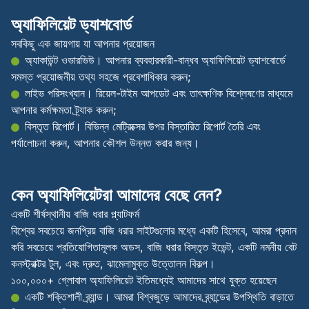
অ্যাফিলিয়েট ড্যাশবোর্ড
সবকিছু এক জায়গায় যা আপনার প্রয়োজন
অ্যাকাউন্ট ওভারভিউ। আপনার ব্যবহারকারী-বান্ধব অ্যাফিলিয়েট ড্যাশবোর্ডে
সমস্ত প্রয়োজনীয় তথ্য সহজে প্রবেশাধিকার করুন;
লাইভ পরিসংখ্যান। রিয়েল-টাইম আপডেট এবং তাৎক্ষণিক বিশ্লেষণের মাধ্যমে
আপনার কর্মক্ষমতা ট্র্যাক করুন;
বিস্তৃত রিপোর্ট। বিভিন্ন মেট্রিক্সের উপর বিস্তারিত রিপোর্ট তৈরি এবং
পর্যালোচনা করুন, আপনার কৌশল উন্নত করার জন্য।
কেন অ্যাফিলিয়েটরা আমাদের বেছে নেন?
একটি শীর্ষস্থানীয় বাজি ধরার প্ল্যাটফর্ম
বিশ্বের সবচেয়ে জনপ্রিয় বাজি ধরার সাইটগুলোর মধ্যে একটি হিসেবে, আমরা প্রদান
করি সবচেয়ে প্রতিযোগিতামূলক অডস, বাজি ধরার বিস্তৃত ইভেন্ট, একটি নমনীয় বেট
কনস্ট্রাক্টর টুল, এবং দ্রুত, ঝামেলামুক্ত উত্তোলন বিকল্প।
১০০,০০০+ গ্লোবাল অ্যাফিলিয়েট ইতিমধ্যেই আমাদের সাথে যুক্ত হয়েছেন
একটি শক্তিশালী ব্র্যান্ড। আমরা বিশ্বজুড়ে আমাদের ব্র্যান্ডের উপস্থিতি বাড়াতে