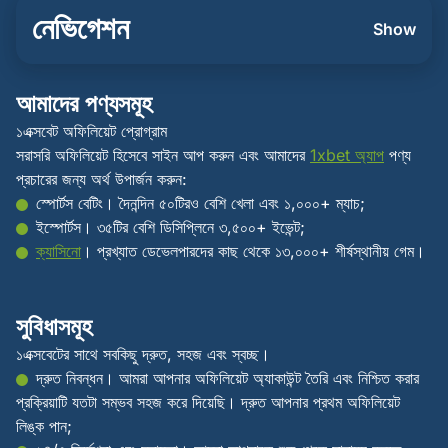
নেভিগেশন
Show
আমাদের পণ্যসমূহ
১এক্সবেট অফিলিয়েট প্রোগ্রাম
সরাসরি অফিলিয়েট হিসেবে সাইন আপ করুন এবং আমাদের
1xbet অ্যাপ
পণ্য
প্রচারের জন্য অর্থ উপার্জন করুন:
স্পোর্টস বেটিং। দৈনন্দিন ৫০টিরও বেশি খেলা এবং ১,০০০+ ম্যাচ;
ইস্পোর্টস। ৩৫টির বেশি ডিসিপ্লিনে ৩,৫০০+ ইভেন্ট;
ক্যাসিনো
। প্রখ্যাত ডেভেলপারদের কাছ থেকে ১৩,০০০+ শীর্ষস্থানীয় গেম।
সুবিধাসমূহ
১এক্সবেটের সাথে সবকিছু দ্রুত, সহজ এবং স্বচ্ছ।
দ্রুত নিবন্ধন। আমরা আপনার অফিলিয়েট অ্যাকাউন্ট তৈরি এবং নিশ্চিত করার
প্রক্রিয়াটি যতটা সম্ভব সহজ করে দিয়েছি। দ্রুত আপনার প্রথম অফিলিয়েট
লিঙ্ক পান;