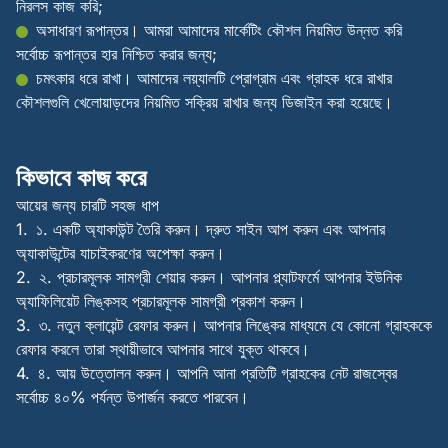
নিরলস কাজ করি;
অসাধারণ রূপান্তর। আমরা আমাদের মার্কেটিং কৌশল নিয়মিত উন্নত করি
সর্বোচ্চ রূপান্তর হার নিশ্চিত করার জন্য;
চমৎকার ধরে রাখা। আমাদের লয়্যালটি প্রোগ্রাম এবং গ্রাহক ধরে রাখার
কৌশলগুলি খেলোয়াড়দের নিয়মিত সক্রিয় রাখার জন্য ডিজাইন করা হয়েছে।
কিভাবে কাজ করে
আয়ের জন্য চারটি সহজ ধাপ
১. একটি অ্যাকাউন্ট তৈরি করুন। দ্রুত সাইন আপ করুন এবং আপনার
অ্যাকাউন্টের যাচাইকরণের অপেক্ষা করুন।
২. প্রচারমূলক সামগ্রী শেয়ার করুন। আপনার প্ল্যাটফর্মে আপনার ইউনিক
অ্যাফিলিয়েট লিঙ্কসহ প্রচারমূলক সামগ্রী প্রকাশ করুন।
৩. নতুন ক্লায়েন্ট রেফার করুন। আপনার লিঙ্কের মাধ্যমে যে কোনো গ্রাহককে
রেফার করলে তারা স্থায়ীভাবে আপনার সাথে যুক্ত থাকবে।
৪. আয় উত্তোলন করুন। আপনি আনা প্রতিটি গ্রাহকের নেট রাজস্বের
সর্বোচ্চ ৪০% পর্যন্ত উপার্জন করতে পারবেন।