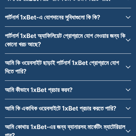
পার্টনার্স 1xBet-এ যোগদানের সুবিধাগুলো কি কি?
পার্টনার্স 1xBet অ্যাফিলিয়েট প্রোগ্রামে যোগ দেওয়ার জন্য কি
কোনো খরচ আছে?
আমি কি ওয়েবসাইট ছাড়াই পার্টনার্স 1xBet প্রোগ্রামে যোগ
দিতে পারি?
আমি কীভাবে 1xBet প্রচার করব?
আমি কি একাধিক ওয়েবসাইটে 1xBet প্রচার করতে পারি?
আমি কোথায় 1xBet-এর জন্য ব্যানারসহ মার্কেটিং ম্যাটেরিয়াল
পাব?