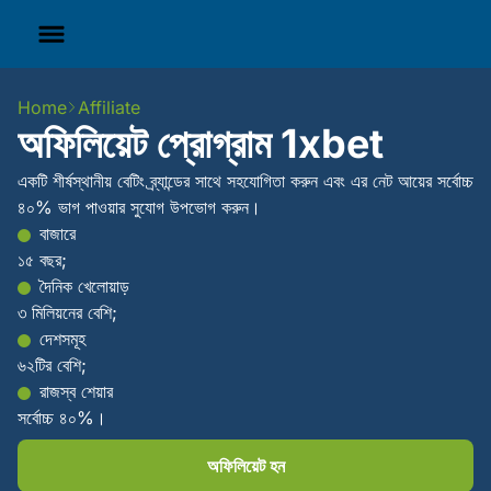
Home
Affiliate
অফিলিয়েট প্রোগ্রাম 1xbet
একটি শীর্ষস্থানীয় বেটিং ব্র্যান্ডের সাথে সহযোগিতা করুন এবং এর নেট আয়ের সর্বোচ্চ
৪০% ভাগ পাওয়ার সুযোগ উপভোগ করুন।
বাজারে
১৫ বছর;
দৈনিক খেলোয়াড়
৩ মিলিয়নের বেশি;
দেশসমূহ
৬২টির বেশি;
রাজস্ব শেয়ার
সর্বোচ্চ ৪০%।
অফিলিয়েট হন